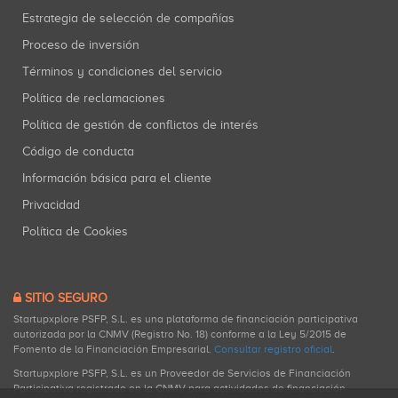
Estrategia de selección de compañías
Proceso de inversión
Términos y condiciones del servicio
Política de reclamaciones
Política de gestión de conflictos de interés
Código de conducta
Información básica para el cliente
Privacidad
Política de Cookies
SITIO SEGURO
Startupxplore PSFP, S.L. es una plataforma de financiación participativa
autorizada por la CNMV (Registro No. 18) conforme a la Ley 5/2015 de
Fomento de la Financiación Empresarial.
Consultar registro oficial
.
Startupxplore PSFP, S.L. es un Proveedor de Servicios de Financiación
Participativa registrado en la CNMV para actividades de financiación