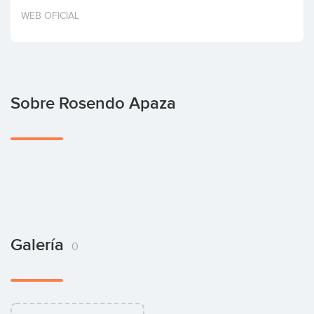
Invertir
WEB OFICIAL
Sobre Rosendo Apaza
Galería
0