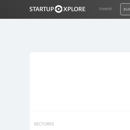
Invertir
BUS
BUSCO FINANCIACIÓN
REGISTRO
ACCESO
Inicio
Invertir
SECTORES