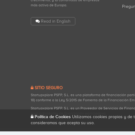
crecimiento, y la comunidad de empresas
más activa de Europa.
Pregu
Read in English
SITIO SEGURO
Startupxplore PSFP, S.L. es una plataforma de financiación part
18) conforme a la Ley 5/2015 de Fomento de la Financiación Em
Startupxplore PSFP, S.L. es un Proveedor de Servicios de Finan
para actividades de financiación participativa.
Política de Cookies
Utilizamos cookies propias y de t
consideramos que acepta su uso.