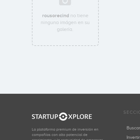
rousorecind
no tiene
ninguna imágen en su
galería.
SECCI
Busca
La plataforma premium de inversión en
compañías con alto potencial de
Inverti