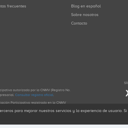
ntas frecuentes
Blog en español
Sobre nosotros
Contacto
SÍ
icipativa autorizada por la CNMV (Registro No.
presarial.
Consultar registro oficial
.
ciación Participativa registrado en la CNMV
erceros para mejorar nuestros servicios y la experiencia de usuario. S