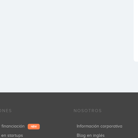
ONES
NOSOTROS
r financiación
Información corporativa
NEW
r en startups
Blog en inglés