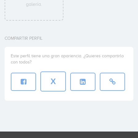
galería.
COMPARTIR PERFIL
Este perfil tiene una gran apariencia. ¿Quieres compartirlo
con todos?
X