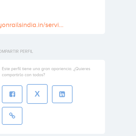
http://www.rubyonrailsindia.in/services/ecommerce-application-development
OMPARTIR PERFIL
Este perfil tiene una gran apariencia. ¿Quieres
compartirlo con todos?
X