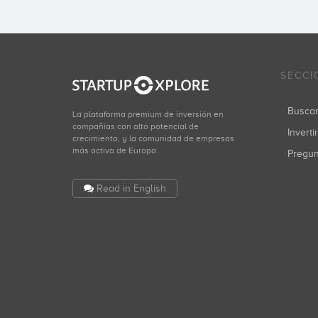
SECCI
Busca
La plataforma premium de inversión en
compañías con alto potencial de
Inverti
crecimiento, y la comunidad de empresas
más activa de Europa.
Pregu
Read in English