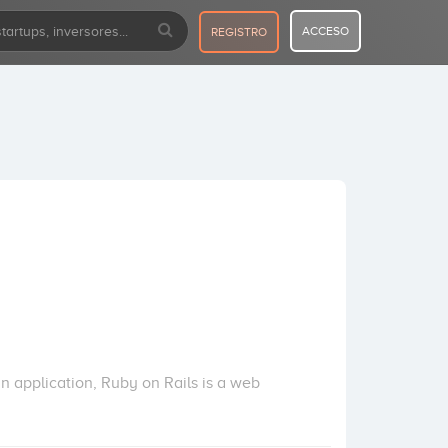
ACCESO
REGISTRO
 application, Ruby on Rails is a web