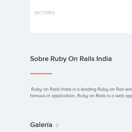
SECTORES
Sobre Ruby On Rails India
 Ruby on Rails India is a leading Ruby on Rail web Development Company in India. and also 
famous in application, Ruby on Rails is a web app
Galería
0