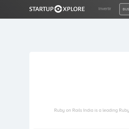
Invertir
BUS
BUSCO FINANCIACIÓN
REGISTRO
ACCESO
Inicio
Invertir
Ruby on Rails India is a leading Ru