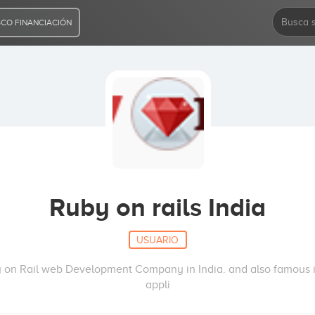
CO FINANCIACIÓN
Ruby on rails India
USUARIO
by on Rail web Development Company in India. and also famous in
appli