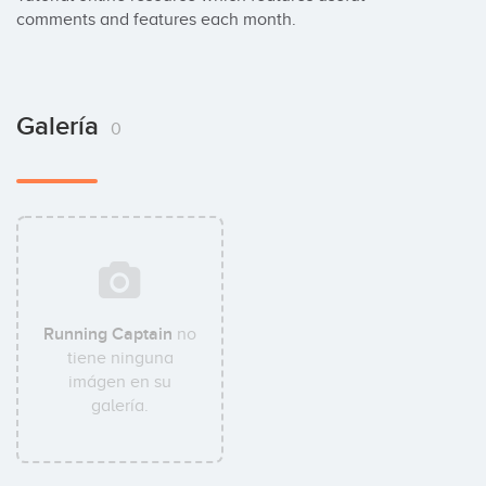
comments and features each month.
Galería
0
Running Captain
no
tiene ninguna
imágen en su
galería.