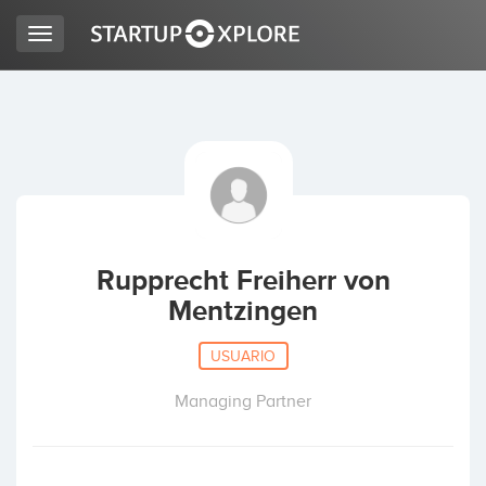
Toggle
navigation
BUSCO FINANCIACIÓN
REGISTRO
ACCESO
Rupprecht Freiherr von
Mentzingen
USUARIO
Managing Partner
Inicio