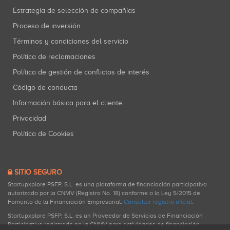
Estrategia de selección de compañías
Proceso de inversión
Términos y condiciones del servicio
Política de reclamaciones
Política de gestión de conflictos de interés
Código de conducta
Información básica para el cliente
Privacidad
Política de Cookies
SITIO SEGURO
Startupxplore PSFP, S.L. es una plataforma de financiación participativa
autorizada por la CNMV (Registro No. 18) conforme a la Ley 5/2015 de
Fomento de la Financiación Empresarial.
Consultar registro oficial
.
Startupxplore PSFP, S.L. es un Proveedor de Servicios de Financiación
Participativa registrado en la CNMV para actividades de financiación