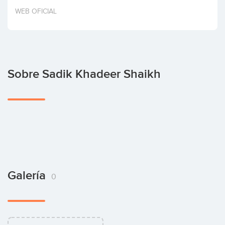
Invertir
WEB OFICIAL
Sobre Sadik Khadeer Shaikh
Galería
0