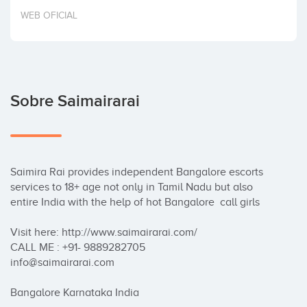
Invertir
WEB OFICIAL
Sobre Saimairarai
Saimira Rai provides independent Bangalore escorts 
services to 18+ age not only in Tamil Nadu but also 
entire India with the help of hot Bangalore  call girls

Visit here: http://www.saimairarai.com/

CALL ME : +91- 9889282705

info@saimairarai.com

Bangalore Karnataka India