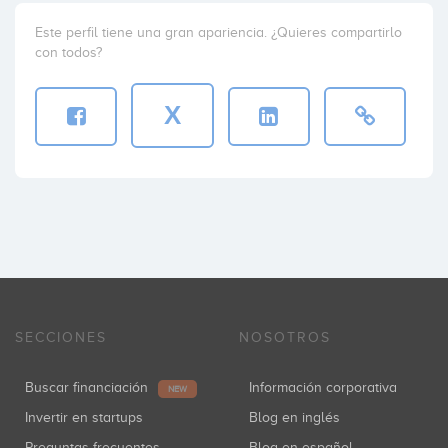
Este perfil tiene una gran apariencia. ¿Quieres compartirlo
con todos?
X
SECCIONES
NOSOTROS
Buscar financiación
Información corporativa
NEW
Invertir en startups
Blog en inglés
Preguntas frecuentes
Blog en español