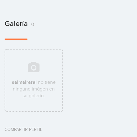
Galería
0
saimairarai
no tiene
ninguna imágen en
su galería.
COMPARTIR PERFIL