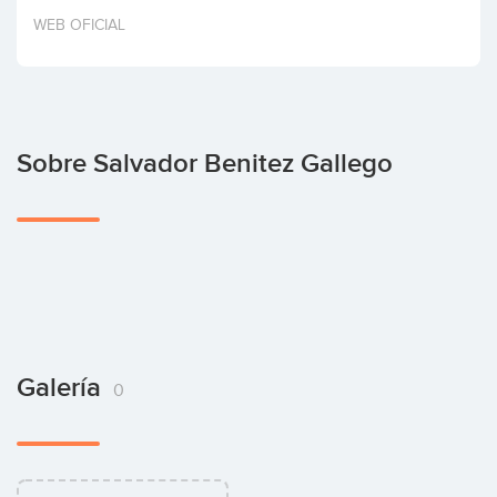
Invertir
WEB OFICIAL
Sobre Salvador Benitez Gallego
Galería
0