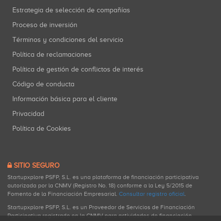
Estrategia de selección de compañías
Proceso de inversión
Términos y condiciones del servicio
Política de reclamaciones
Política de gestión de conflictos de interés
Código de conducta
Información básica para el cliente
Privacidad
Política de Cookies
SITIO SEGURO
Startupxplore PSFP, S.L. es una plataforma de financiación participativa
autorizada por la CNMV (Registro No. 18) conforme a la Ley 5/2015 de
Fomento de la Financiación Empresarial.
Consultar registro oficial
.
Startupxplore PSFP, S.L. es un Proveedor de Servicios de Financiación
Participativa registrado en la CNMV para actividades de financiación