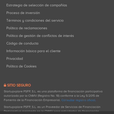
Estrategia de selección de compañías
Proceso de inversión
Términos y condiciones del servicio
Política de reclamaciones
Política de gestión de conflictos de interés
Código de conducta
Información básica para el cliente
Privacidad
Política de Cookies
SITIO SEGURO
Startupxplore PSFP, S.L. es una plataforma de financiación participativa
autorizada por la CNMV (Registro No. 18) conforme a la Ley 5/2015 de
Fomento de la Financiación Empresarial.
Consultar registro oficial
.
Startupxplore PSFP, S.L. es un Proveedor de Servicios de Financiación
Participativa registrado en la CNMV para actividades de financiación