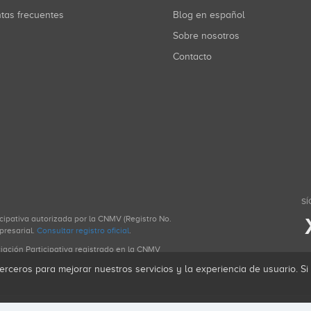
ntas frecuentes
Blog en español
Sobre nosotros
Contacto
SÍ
icipativa autorizada por la CNMV (Registro No.
presarial.
Consultar registro oficial
.
ciación Participativa registrado en la CNMV
erceros para mejorar nuestros servicios y la experiencia de usuario. S