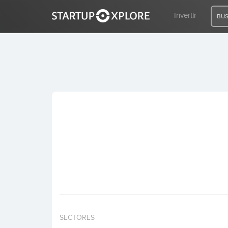
Invertir
BUS
BUSCO FINANCIACIÓN
REGISTRO
ACCESO
Inicio
Invertir
SECTORES