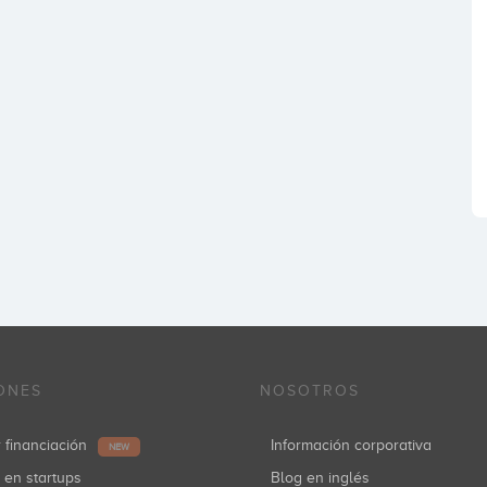
ONES
NOSOTROS
r financiación
Información corporativa
NEW
r en startups
Blog en inglés