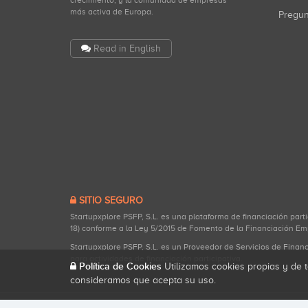
crecimiento, y la comunidad de empresas
más activa de Europa.
Pregu
Read in English
SITIO SEGURO
Startupxplore PSFP, S.L. es una plataforma de financiación part
18) conforme a la Ley 5/2015 de Fomento de la Financiación Em
Startupxplore PSFP, S.L. es un Proveedor de Servicios de Finan
para actividades de financiación participativa.
Política de Cookies
Utilizamos cookies propias y de t
consideramos que acepta su uso.