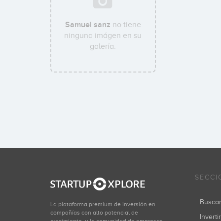
Samuel sanz
no tiene
ninguna imágen en su
galería.
SECCI
Busca
La plataforma premium de inversión en
compañías con alto potencial de
Inverti