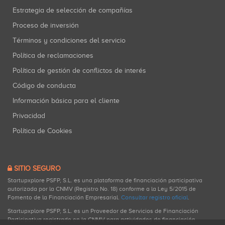
Estrategia de selección de compañías
Proceso de inversión
Términos y condiciones del servicio
Política de reclamaciones
Política de gestión de conflictos de interés
Código de conducta
Información básica para el cliente
Privacidad
Política de Cookies
SITIO SEGURO
Startupxplore PSFP, S.L. es una plataforma de financiación participativa
autorizada por la CNMV (Registro No. 18) conforme a la Ley 5/2015 de
Fomento de la Financiación Empresarial.
Consultar registro oficial
.
Startupxplore PSFP, S.L. es un Proveedor de Servicios de Financiación
Participativa registrado en la CNMV para actividades de financiación