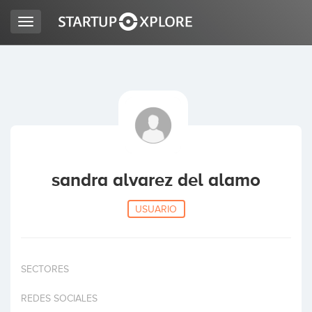
Toggle
navigation
BUSCO FINANCIACIÓN
REGISTRO
ACCESO
sandra alvarez del alamo
USUARIO
SECTORES
Inicio
REDES SOCIALES