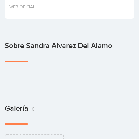
Invertir
WEB OFICIAL
Sobre Sandra Alvarez Del Alamo
Galería
0