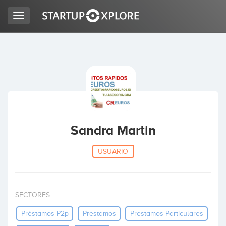
Toggle
navigation
BUSCO FINANCIACIÓN
REGISTRO
ACCESO
Sandra Martin
USUARIO
SECTORES
Inicio
Préstamos-P2p
Prestamos
Prestamos-Particulares