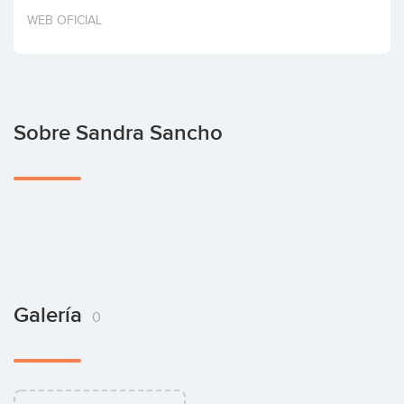
Invertir
WEB OFICIAL
Sobre Sandra Sancho
Galería
0