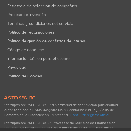
Estrategia de selección de compañías
Proceso de inversión
Términos y condiciones del servicio
Política de reclamaciones
Política de gestión de conflictos de interés
Código de conducta
Información básica para el cliente
Privacidad
Política de Cookies
SITIO SEGURO
Startupxplore PSFP, S.L. es una plataforma de financiación participativa
autorizada por la CNMV (Registro No. 18) conforme a la Ley 5/2015 de
Fomento de la Financiación Empresarial.
Consultar registro oficial
.
Startupxplore PSFP, S.L. es un Proveedor de Servicios de Financiación
Participativa registrado en la CNMV para actividades de financiación