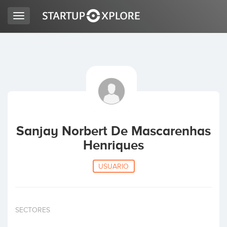
Toggle
navigation
BUSCO FINANCIACIÓN
REGISTRO
ACCESO
Sanjay Norbert De Mascarenhas
Henriques
USUARIO
Inicio
SECTORES