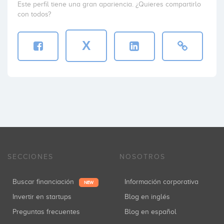
Este perfil tiene una gran apariencia. ¿Quieres compartirlo
con todos?
X
SECCIONES
NOSOTROS
Buscar financiación
Información corporativa
NEW
Invertir en startups
Blog en inglés
Preguntas frecuentes
Blog en español