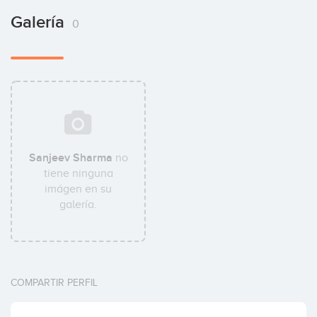
Galería
0
Sanjeev Sharma
no
tiene ninguna
imágen en su
galería.
COMPARTIR PERFIL