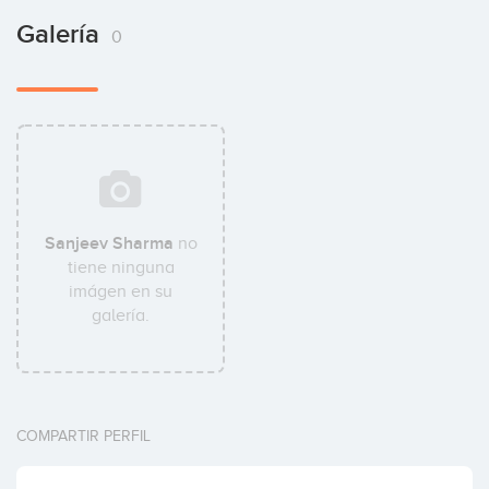
Galería
0
Sanjeev Sharma
no
tiene ninguna
imágen en su
galería.
COMPARTIR PERFIL