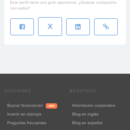
Este perfil tiene una gran apariencia. ¿Quieres compartirlo
con todos?
X
SECCIONES
NOSOTROS
Buscar financiación
Información corporativa
NEW
Invertir en startups
Blog en inglés
Preguntas frecuentes
Blog en español