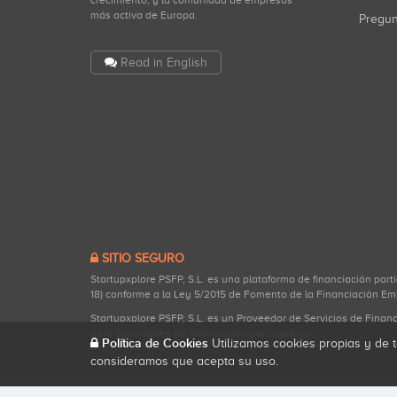
crecimiento, y la comunidad de empresas
más activa de Europa.
Pregu
Read in English
SITIO SEGURO
Startupxplore PSFP, S.L. es una plataforma de financiación part
18) conforme a la Ley 5/2015 de Fomento de la Financiación Em
Startupxplore PSFP, S.L. es un Proveedor de Servicios de Finan
para actividades de financiación participativa.
Política de Cookies
Utilizamos cookies propias y de t
consideramos que acepta su uso.