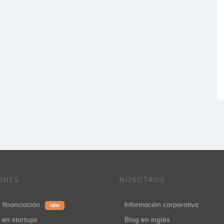
ONES
NOSOTROS
r financiación
Información corporativa
NEW
r en startups
Blog en inglés