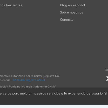
ntas frecuentes
Blog en español
Sobre nosotros
Contacto
SÍ
icipativa autorizada por la CNMV (Registro No.
presarial.
Consultar registro oficial
.
ciación Participativa registrado en la CNMV
erceros para mejorar nuestros servicios y la experiencia de usuario. S