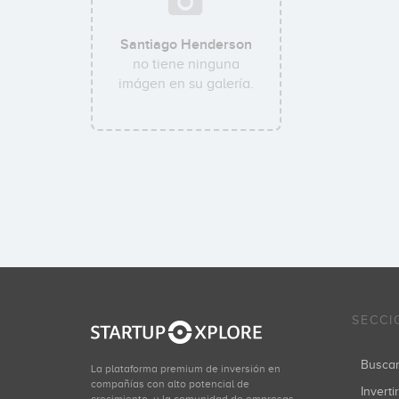
Santiago Henderson
no tiene ninguna
imágen en su galería.
SECCI
Busca
La plataforma premium de inversión en
compañías con alto potencial de
Inverti