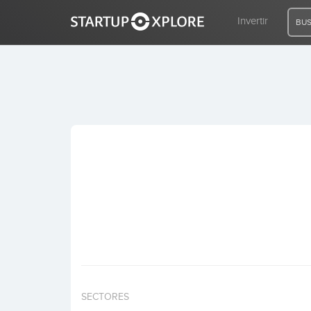
Invertir
BUS
BUSCO FINANCIACIÓN
REGISTRO
ACCESO
Inicio
Invertir
SECTORES