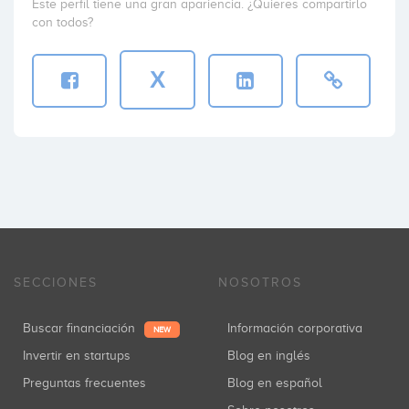
Este perfil tiene una gran apariencia. ¿Quieres compartirlo
con todos?
X
SECCIONES
NOSOTROS
Buscar financiación
Información corporativa
NEW
Invertir en startups
Blog en inglés
Preguntas frecuentes
Blog en español