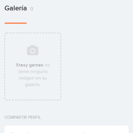
Galería
0
Xtasy games
no
tiene ninguna
imágen en su
galería.
COMPARTIR PERFIL