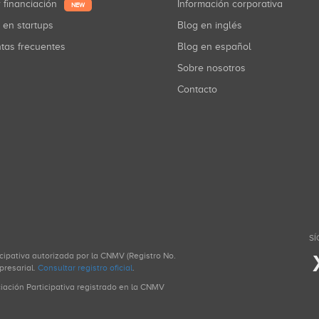
r financiación
Información corporativa
NEW
r en startups
Blog en inglés
ntas frecuentes
Blog en español
Sobre nosotros
Contacto
SÍ
icipativa autorizada por la CNMV (Registro No.
presarial.
Consultar registro oficial
.
ciación Participativa registrado en la CNMV