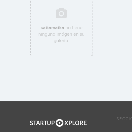
sattamatka
no tiene
ninguna imágen en su
galería.
SECCI