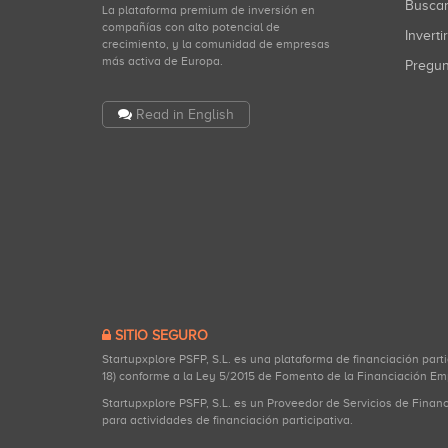
Busca
La plataforma premium de inversión en
compañías con alto potencial de
Inverti
crecimiento, y la comunidad de empresas
más activa de Europa.
Pregu
Read in English
SITIO SEGURO
Startupxplore PSFP, S.L. es una plataforma de financiación part
18) conforme a la Ley 5/2015 de Fomento de la Financiación Em
Startupxplore PSFP, S.L. es un Proveedor de Servicios de Finan
para actividades de financiación participativa.