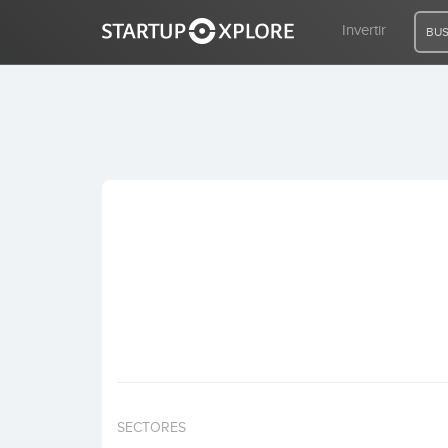
Invertir
BUS
BUSCO FINANCIACIÓN
REGISTRO
ACCESO
Inicio
Invertir
SECTORES