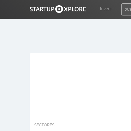
Invertir
BUS
BUSCO FINANCIACIÓN
REGISTRO
ACCESO
Inicio
Invertir
SECTORES