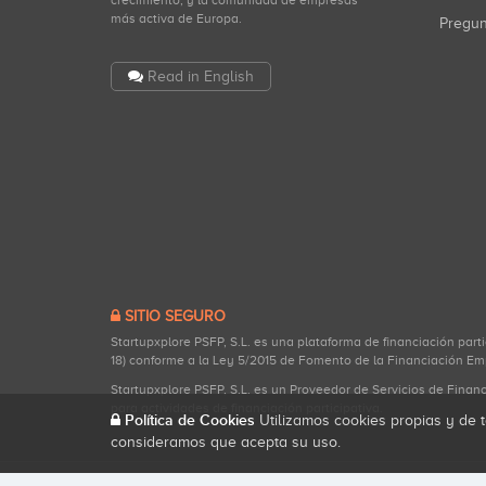
crecimiento, y la comunidad de empresas
más activa de Europa.
Pregu
Read in English
SITIO SEGURO
Startupxplore PSFP, S.L. es una plataforma de financiación part
18) conforme a la Ley 5/2015 de Fomento de la Financiación Em
Startupxplore PSFP, S.L. es un Proveedor de Servicios de Finan
para actividades de financiación participativa.
Política de Cookies
Utilizamos cookies propias y de t
consideramos que acepta su uso.