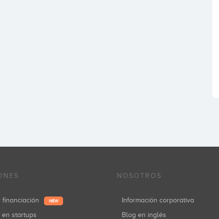
ONES
NOSOTROS
r financiación
Información corporativa
NEW
r en startups
Blog en inglés