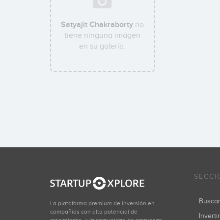
Satyajit Chakraborty
no
tiene ninguna imágen
en su galería.
SECCI
Busca
La plataforma premium de inversión en
compañías con alto potencial de
Inverti