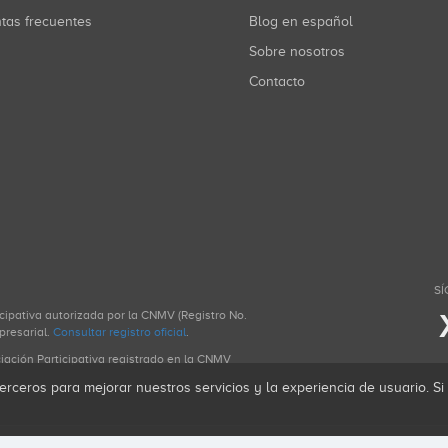
ntas frecuentes
Blog en español
Sobre nosotros
Contacto
SÍ
icipativa autorizada por la CNMV (Registro No.
presarial.
Consultar registro oficial
.
ciación Participativa registrado en la CNMV
erceros para mejorar nuestros servicios y la experiencia de usuario. S