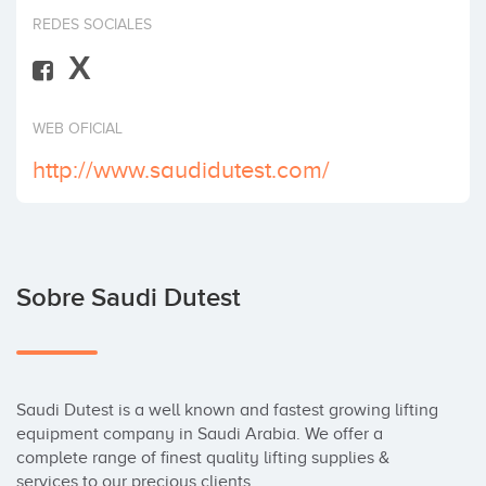
Invertir
REDES SOCIALES
X
WEB OFICIAL
http://www.saudidutest.com/
Sobre Saudi Dutest
Saudi Dutest is a well known and fastest growing lifting 
equipment company in Saudi Arabia. We offer a 
complete range of finest quality lifting supplies & 
services to our precious clients.