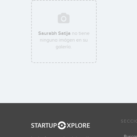
Saurabh Satija
no tiene
ninguna imágen en su
galería.
SECCI
Busca