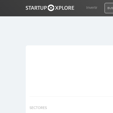
Invertir
BUS
BUSCO FINANCIACIÓN
REGISTRO
ACCESO
Inicio
Invertir
SECTORES