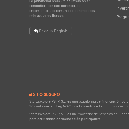
La plataforma premium de inversión en
compañías con alto potencial de
Inverti
crecimiento, y la comunidad de empresas
más activa de Europa.
Pregu
Read in English
SITIO SEGURO
Startupxplore PSFP, S.L. es una plataforma de financiación part
18) conforme a la Ley 5/2015 de Fomento de la Financiación Em
Startupxplore PSFP, S.L. es un Proveedor de Servicios de Finan
para actividades de financiación participativa.