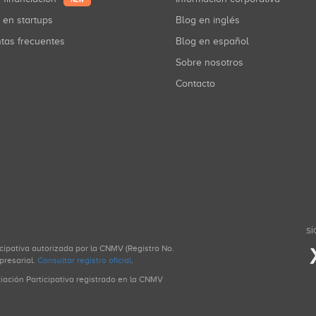
NEW
r en startups
Blog en inglés
ntas frecuentes
Blog en español
Sobre nosotros
Contacto
SÍ
icipativa autorizada por la CNMV (Registro No.
presarial.
Consultar registro oficial
.
ciación Participativa registrado en la CNMV