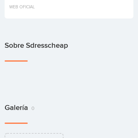
Invertir
WEB OFICIAL
Sobre Sdresscheap
Galería
0