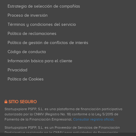
Estrategia de selección de compañías
Proceso de inversión
Términos y condiciones del servicio
Política de reclamaciones
Política de gestión de conflictos de interés
Código de conducta
Información básica para el cliente
Privacidad
Política de Cookies
SITIO SEGURO
Startupxplore PSFP, S.L. es una plataforma de financiación participativa
autorizada por la CNMV (Registro No. 18) conforme a la Ley 5/2015 de
Fomento de la Financiación Empresarial.
Consultar registro oficial
.
Startupxplore PSFP, S.L. es un Proveedor de Servicios de Financiación
Participativa registrado en la CNMV para actividades de financiación