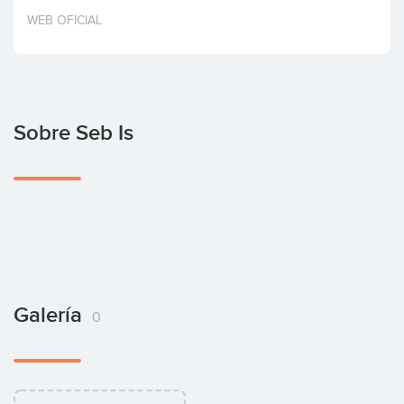
Invertir
WEB OFICIAL
Sobre Seb Is
Galería
0