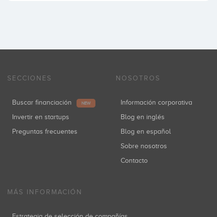
SECCIONES
NOSOTROS
Buscar financiación
Información corporativa
NEW
Invertir en startups
Blog en inglés
Preguntas frecuentes
Blog en español
Sobre nosotros
Contacto
MÁS INFORMACIÓN
Estrategia de selección de compañías