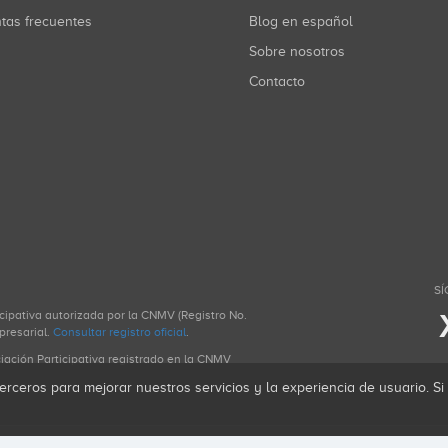
ntas frecuentes
Blog en español
Sobre nosotros
Contacto
SÍ
icipativa autorizada por la CNMV (Registro No.
presarial.
Consultar registro oficial
.
ciación Participativa registrado en la CNMV
erceros para mejorar nuestros servicios y la experiencia de usuario. S