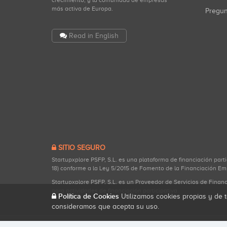
crecimiento, y la comunidad de empresas
más activa de Europa.
Pregu
Read in English
SITIO SEGURO
Startupxplore PSFP, S.L. es una plataforma de financiación part
18) conforme a la Ley 5/2015 de Fomento de la Financiación Em
Startupxplore PSFP, S.L. es un Proveedor de Servicios de Finan
para actividades de financiación participativa.
Política de Cookies
Utilizamos cookies propias y de t
consideramos que acepta su uso.