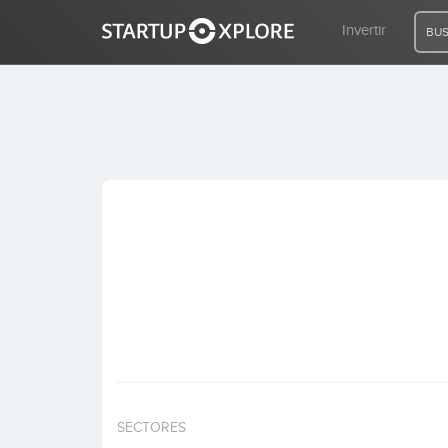
Invertir
BUS
BUSCO FINANCIACIÓN
REGISTRO
ACCESO
Inicio
Invertir
SECTORES