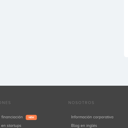
ONES
NOSOTROS
r financiación
Información corporativa
NEW
r en startups
Blog en inglés