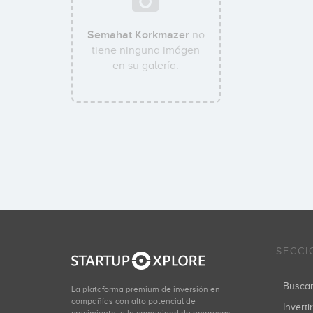
Semahat Korkmazer
no
tiene ninguna imágen
en su galería.
SECCI
Busca
La plataforma premium de inversión en
compañías con alto potencial de
Inverti