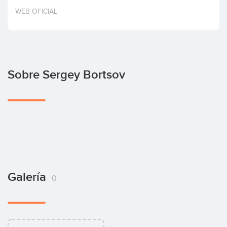
Invertir
WEB OFICIAL
Sobre Sergey Bortsov
Galería
0