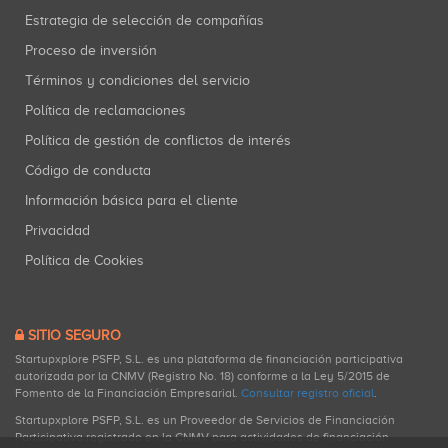
Estrategia de selección de compañías
Proceso de inversión
Términos y condiciones del servicio
Política de reclamaciones
Política de gestión de conflictos de interés
Código de conducta
Información básica para el cliente
Privacidad
Política de Cookies
SITIO SEGURO
Startupxplore PSFP, S.L. es una plataforma de financiación participativa
autorizada por la CNMV (Registro No. 18) conforme a la Ley 5/2015 de
Fomento de la Financiación Empresarial.
Consultar registro oficial
.
Startupxplore PSFP, S.L. es un Proveedor de Servicios de Financiación
Participativa registrado en la CNMV para actividades de financiación