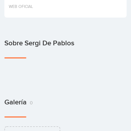
Invertir
WEB OFICIAL
Sobre Sergi De Pablos
Galería
0