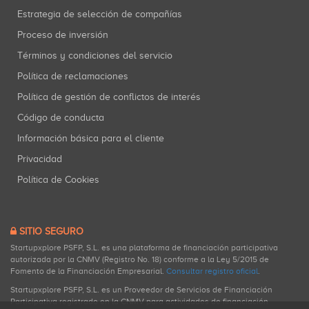
Estrategia de selección de compañías
Proceso de inversión
Términos y condiciones del servicio
Política de reclamaciones
Política de gestión de conflictos de interés
Código de conducta
Información básica para el cliente
Privacidad
Política de Cookies
SITIO SEGURO
Startupxplore PSFP, S.L. es una plataforma de financiación participativa
autorizada por la CNMV (Registro No. 18) conforme a la Ley 5/2015 de
Fomento de la Financiación Empresarial.
Consultar registro oficial
.
Startupxplore PSFP, S.L. es un Proveedor de Servicios de Financiación
Participativa registrado en la CNMV para actividades de financiación