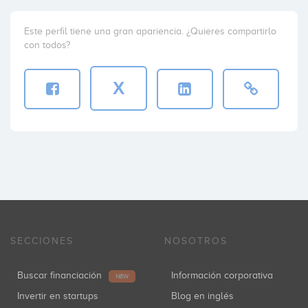
Este perfil tiene una gran apariencia. ¿Quieres compartirlo
con todos?
X
SECCIONES
NOSOTROS
Buscar financiación
Información corporativa
NEW
Invertir en startups
Blog en inglés