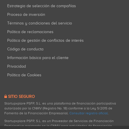
Estrategia de selección de compañías
Proceso de inversión
Términos y condiciones del servicio
Política de reclamaciones
Política de gestión de conflictos de interés
Código de conducta
Información básica para el cliente
Privacidad
Política de Cookies
SITIO SEGURO
Startupxplore PSFP, S.L. es una plataforma de financiación participativa
autorizada por la CNMV (Registro No. 18) conforme a la Ley 5/2015 de
Fomento de la Financiación Empresarial.
Consultar registro oficial
.
Startupxplore PSFP, S.L. es un Proveedor de Servicios de Financiación
Participativa registrado en la CNMV para actividades de financiación