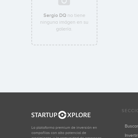
Sergio DQ
no tiene
ninguna imágen en su
galería.
SECCI
Busca
La plataforma premium de inversión en
compañías con alto potencial de
Inverti