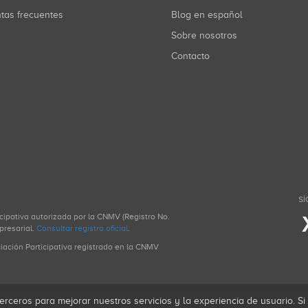
ntas frecuentes
Blog en español
Sobre nosotros
Contacto
SÍ
icipativa autorizada por la CNMV (Registro No.
presarial.
Consultar registro oficial
.
ciación Participativa registrado en la CNMV
erceros para mejorar nuestros servicios y la experiencia de usuario. S