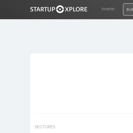
Invertir
BUS
BUSCO FINANCIACIÓN
REGISTRO
ACCESO
Inicio
Invertir
SECTORES