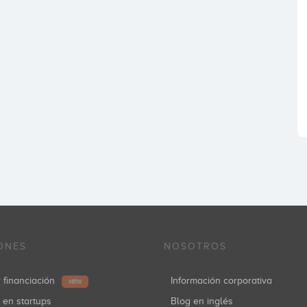
ONES
NOSOTROS
r financiación
Información corporativa
NEW
r en startups
Blog en inglés