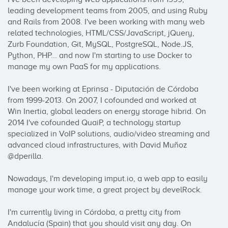
leading development teams from 2005, and using Ruby 
and Rails from 2008. I've been working with many web 
related technologies, HTML/CSS/JavaScript, jQuery, 
Zurb Foundation, Git, MySQL, PostgreSQL, Node.JS, 
Python, PHP... and now I'm starting to use Docker to 
manage my own PaaS for my applications.

I've been working at Eprinsa - Diputación de Córdoba 
from 1999-2013. On 2007, I cofounded and worked at 
Win Inertia, global leaders on energy storage hibrid. On 
2014 I've cofounded QuaiP, a technology startup 
specialized in VoIP solutions, audio/video streaming and 
advanced cloud infrastructures, with David Muñoz 
@dperilla.

Nowadays, I'm developing imput.io, a web app to easily 
manage your work time, a great project by develRock.

I'm currently living in Córdoba, a pretty city from 
Andalucía (Spain) that you should visit any day. On 