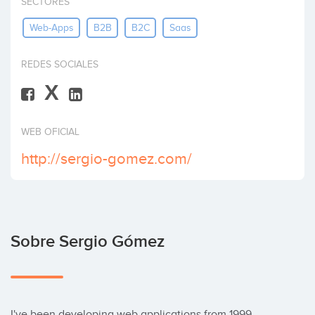
SECTORES
Invertir
Web-Apps
B2B
B2C
Saas
REDES SOCIALES
X
WEB OFICIAL
http://sergio-gomez.com/
Sobre Sergio Gómez
I've been developing web applications from 1999, 