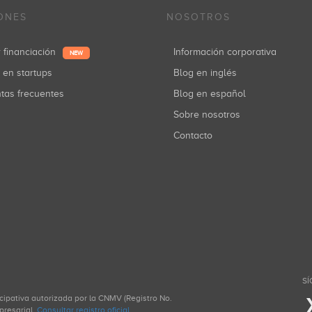
ONES
NOSOTROS
r financiación
Información corporativa
NEW
r en startups
Blog en inglés
ntas frecuentes
Blog en español
Sobre nosotros
Contacto
SÍ
icipativa autorizada por la CNMV (Registro No.
presarial.
Consultar registro oficial
.