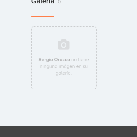
Galería
0
Sergio Orozco
no tiene
ninguna imágen en su
galería.