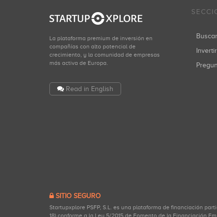
SECCI
Busca
La plataforma premium de inversión en
compañías con alto potencial de
Inverti
crecimiento, y la comunidad de empresas
más activa de Europa.
Pregu
Read in English
SITIO SEGURO
Startupxplore PSFP, S.L. es una plataforma de financiación part
18) conforme a la Ley 5/2015 de Fomento de la Financiación Em