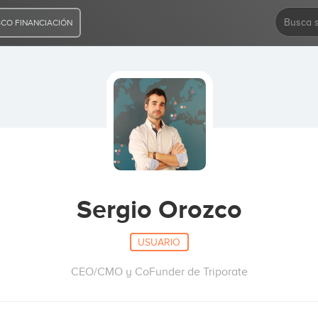
CO FINANCIACIÓN
Sergio Orozco
USUARIO
CEO/CMO y CoFunder de Triporate