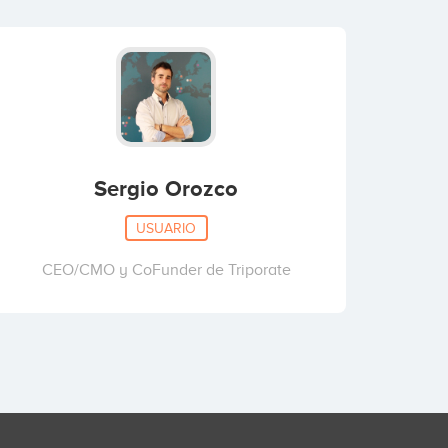
Sergio Orozco
USUARIO
CEO/CMO y CoFunder de Triporate