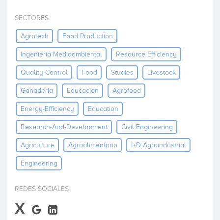
Invertir
SECTORES
Agrotech
Food Production
Ingeniería Medioambiental
Resource Efficiency
Quality-Control
Food
Studies
Livestock
Ganaderia
Educacion
Agrofood
Energy-Efficiency
Education
Research-And-Development
Civil Engineering
Agriculture
Agroalimentario
I+d Agroindustrial
Engineering
REDES SOCIALES
X