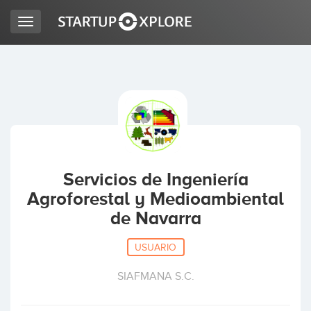
Toggle
navigation
BUSCO FINANCIACIÓN
REGISTRO
ACCESO
Servicios de Ingeniería
Agroforestal y Medioambiental
de Navarra
USUARIO
SIAFMANA S.C.
Inicio