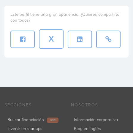
Este perfil tiene una gran apariencia. ¿Quieres compartirlo
con todos?
X
SECCIONES
NOSOTROS
Buscar financiación
Información corporativa
NEW
Invertir en startups
Blog en inglés