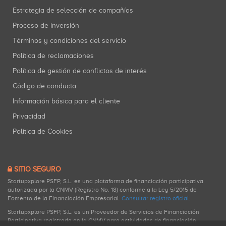
Estrategia de selección de compañías
Proceso de inversión
Términos y condiciones del servicio
Política de reclamaciones
Política de gestión de conflictos de interés
Código de conducta
Información básica para el cliente
Privacidad
Política de Cookies
SITIO SEGURO
Startupxplore PSFP, S.L. es una plataforma de financiación participativa
autorizada por la CNMV (Registro No. 18) conforme a la Ley 5/2015 de
Fomento de la Financiación Empresarial.
Consultar registro oficial
.
Startupxplore PSFP, S.L. es un Proveedor de Servicios de Financiación
Participativa registrado en la CNMV para actividades de financiación