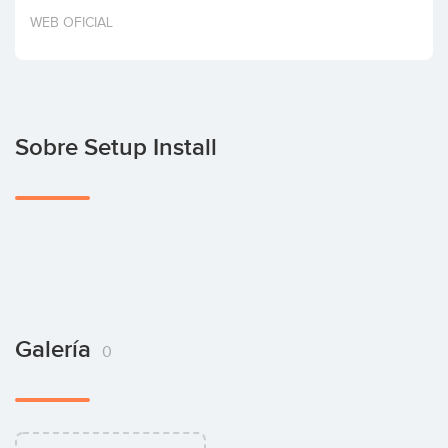
Invertir
WEB OFICIAL
Sobre Setup Install
Galería
0