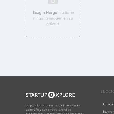
Sezgin Hergul
no tiene
ninguna imágen en su
galería.
SECCI
Busca
La plataforma premium de inversión en
compañías con alto potencial de
Inverti