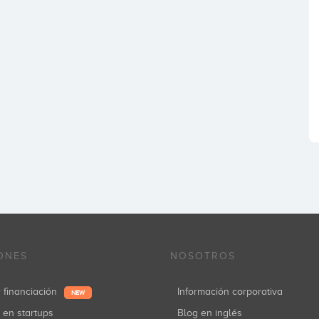
ONES
NOSOTROS
r financiación
Información corporativa
NEW
r en startups
Blog en inglés