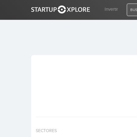
Invertir
BUS
BUSCO FINANCIACIÓN
REGISTRO
ACCESO
Inicio
Invertir
SECTORES