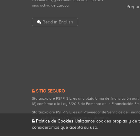
crecimiento, y la comunidad de empresas
más activa de Europa.
Pregu
Read in English
SITIO SEGURO
Startupxplore PSFP, S.L. es una plataforma de financiación part
18) conforme a la Ley 5/2015 de Fomento de la Financiación Em
Startupxplore PSFP, S.L. es un Proveedor de Servicios de Finan
para actividades de financiación participativa.
Política de Cookies
Utilizamos cookies propias y de t
consideramos que acepta su uso.