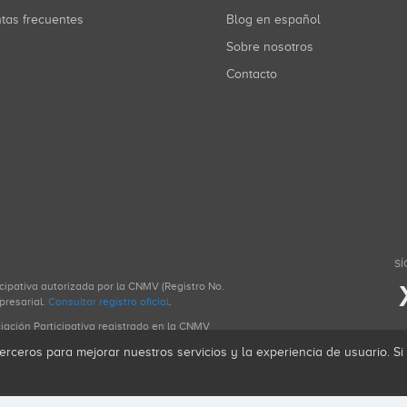
ntas frecuentes
Blog en español
Sobre nosotros
Contacto
SÍ
icipativa autorizada por la CNMV (Registro No.
presarial.
Consultar registro oficial
.
ciación Participativa registrado en la CNMV
erceros para mejorar nuestros servicios y la experiencia de usuario. S