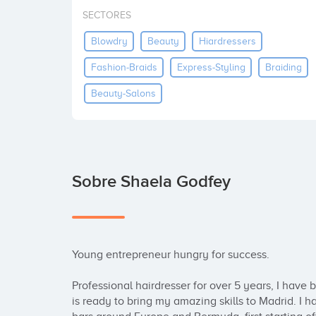
SECTORES
Blowdry
Beauty
Hiardressers
Fashion-Braids
Express-Styling
Braiding
Beauty-Salons
Sobre Shaela Godfey
Young entrepreneur hungry for success. 

Professional hairdresser for over 5 years, I have 
is ready to bring my amazing skills to Madrid. I 