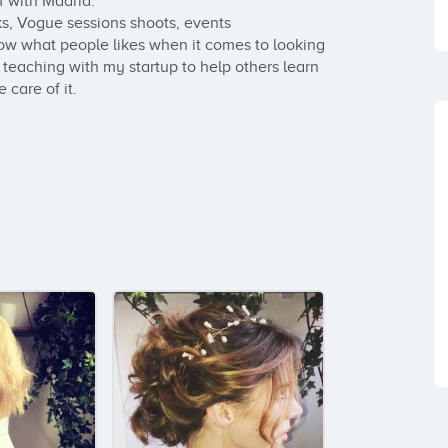
 with Madrid. 

, Vogue sessions shoots, events 
now what people likes when it comes to looking 
 teaching with my startup to help others learn 
care of it.