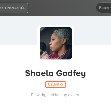
CO FINANCIACIÓN
Shaela Godfey
USUARIO
Blow dry and hair up expert.