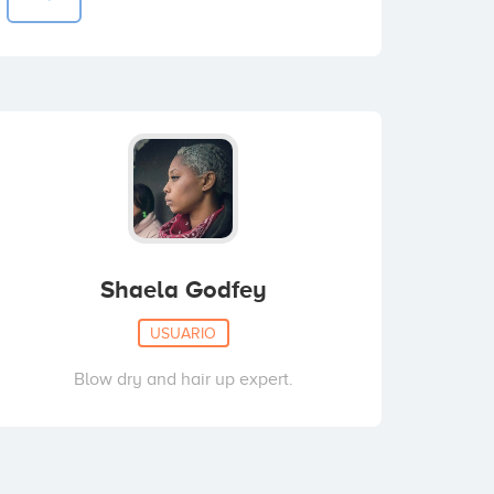
Shaela Godfey
USUARIO
Blow dry and hair up expert.