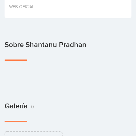
Invertir
WEB OFICIAL
Sobre Shantanu Pradhan
Galería
0