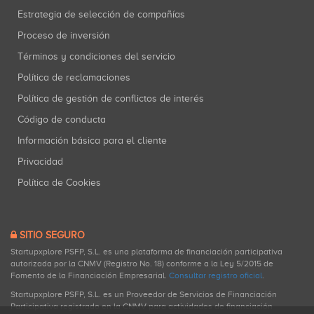
Estrategia de selección de compañías
Proceso de inversión
Términos y condiciones del servicio
Política de reclamaciones
Política de gestión de conflictos de interés
Código de conducta
Información básica para el cliente
Privacidad
Política de Cookies
SITIO SEGURO
Startupxplore PSFP, S.L. es una plataforma de financiación participativa
autorizada por la CNMV (Registro No. 18) conforme a la Ley 5/2015 de
Fomento de la Financiación Empresarial.
Consultar registro oficial
.
Startupxplore PSFP, S.L. es un Proveedor de Servicios de Financiación
Participativa registrado en la CNMV para actividades de financiación