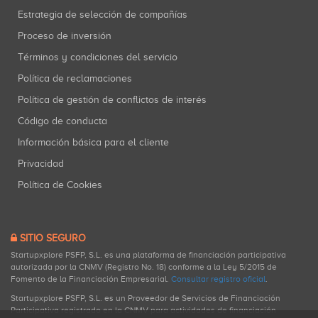
Estrategia de selección de compañías
Proceso de inversión
Términos y condiciones del servicio
Política de reclamaciones
Política de gestión de conflictos de interés
Código de conducta
Información básica para el cliente
Privacidad
Política de Cookies
SITIO SEGURO
Startupxplore PSFP, S.L. es una plataforma de financiación participativa
autorizada por la CNMV (Registro No. 18) conforme a la Ley 5/2015 de
Fomento de la Financiación Empresarial.
Consultar registro oficial
.
Startupxplore PSFP, S.L. es un Proveedor de Servicios de Financiación
Participativa registrado en la CNMV para actividades de financiación