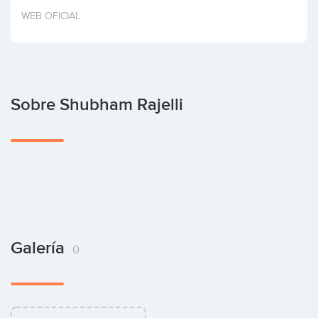
Invertir
WEB OFICIAL
Sobre Shubham Rajelli
Galería
0