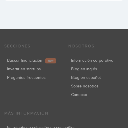
SECCIONES
NOSOTROS
Buscar financiación
Información corporativa
NEW
Invertir en startups
Blog en inglés
Preguntas frecuentes
Blog en español
Sobre nosotros
Contacto
MÁS INFORMACIÓN
Estrategia de selección de compañías