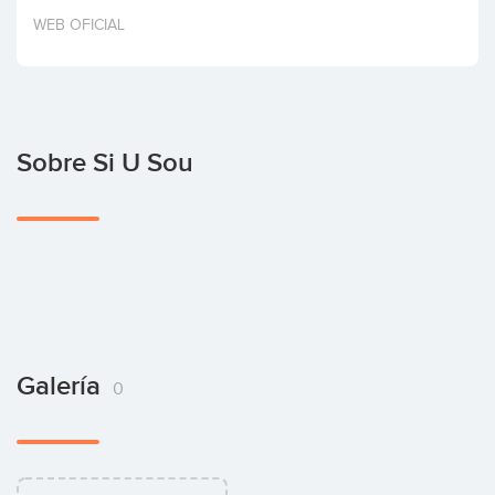
Invertir
WEB OFICIAL
Sobre Si U Sou
Galería
0