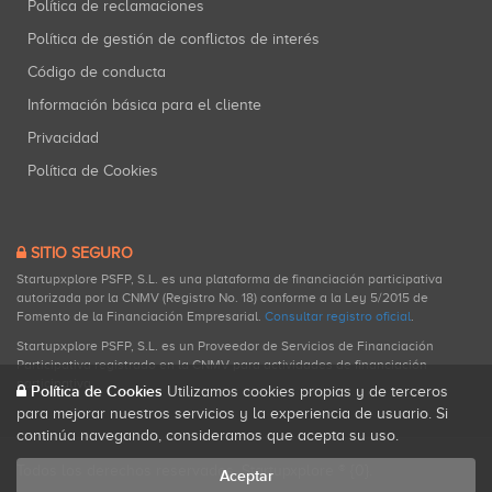
Política de reclamaciones
Política de gestión de conflictos de interés
Código de conducta
Información básica para el cliente
Privacidad
Política de Cookies
SITIO SEGURO
Startupxplore PSFP, S.L. es una plataforma de financiación participativa
autorizada por la CNMV (Registro No. 18) conforme a la Ley 5/2015 de
Fomento de la Financiación Empresarial.
Consultar registro oficial
.
Startupxplore PSFP, S.L. es un Proveedor de Servicios de Financiación
Participativa registrado en la CNMV para actividades de financiación
participativa.
Política de Cookies
Utilizamos cookies propias y de terceros
para mejorar nuestros servicios y la experiencia de usuario. Si
continúa navegando, consideramos que acepta su uso.
Todos los derechos reservados. Startupxplore ® {0}.
Aceptar