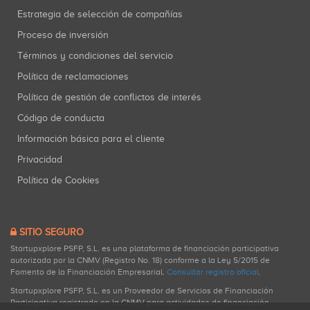
Estrategia de selección de compañías
Proceso de inversión
Términos y condiciones del servicio
Política de reclamaciones
Política de gestión de conflictos de interés
Código de conducta
Información básica para el cliente
Privacidad
Política de Cookies
SITIO SEGURO
Startupxplore PSFP, S.L. es una plataforma de financiación participativa
autorizada por la CNMV (Registro No. 18) conforme a la Ley 5/2015 de
Fomento de la Financiación Empresarial.
Consultar registro oficial
.
Startupxplore PSFP, S.L. es un Proveedor de Servicios de Financiación
Participativa registrado en la CNMV para actividades de financiación