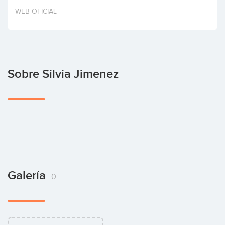
Invertir
WEB OFICIAL
Sobre Silvia Jimenez
Galería
0