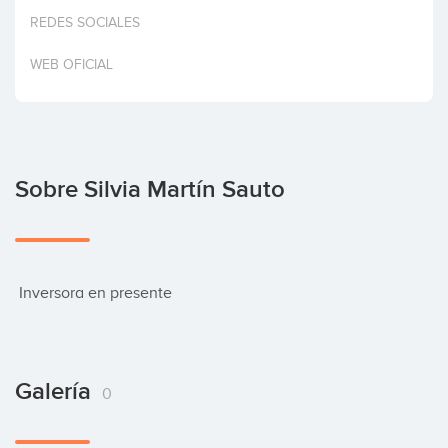
Invertir
REDES SOCIALES
WEB OFICIAL
Sobre Silvia Martín Sauto
 Inversora en presente
Galería
0