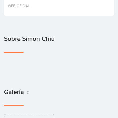
Invertir
WEB OFICIAL
Sobre Simon Chiu
Galería
0