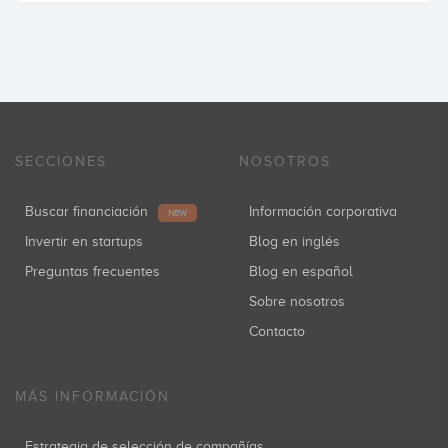
SECCIONES
NOSOTROS
Buscar financiación
Información corporativa
NEW
Invertir en startups
Blog en inglés
Preguntas frecuentes
Blog en español
Sobre nosotros
Contacto
MÁS INFORMACIÓN
Estrategia de selección de compañías