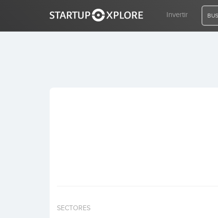
Invertir
BUS
BUSCO FINANCIACIÓN
REGISTRO
ACCESO
Inicio
Invertir
SECTORES