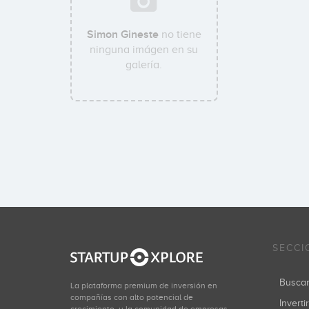
Simon Gineste
no tiene
ninguna imágen en su
galería.
SECCI
Busca
La plataforma premium de inversión en
compañías con alto potencial de
Inverti