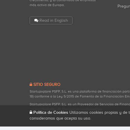
crecimiento, y la comunidad de empresas
más activa de Europa.
Pregu
Read in English
SITIO SEGURO
Startupxplore PSFP, S.L. es una plataforma de financiación part
18) conforme a la Ley 5/2015 de Fomento de la Financiación Em
Startupxplore PSFP, S.L. es un Proveedor de Servicios de Finan
para actividades de financiación participativa.
Política de Cookies
Utilizamos cookies propias y de t
consideramos que acepta su uso.