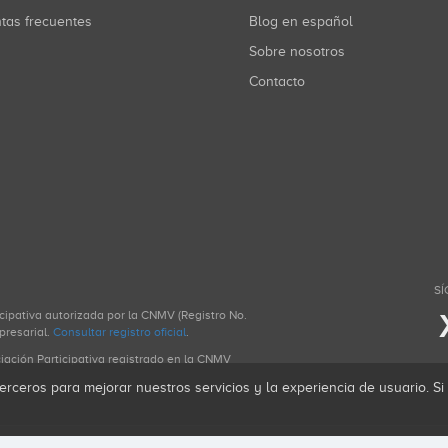
ntas frecuentes
Blog en español
Sobre nosotros
Contacto
SÍ
icipativa autorizada por la CNMV (Registro No.
presarial.
Consultar registro oficial
.
ciación Participativa registrado en la CNMV
erceros para mejorar nuestros servicios y la experiencia de usuario. S