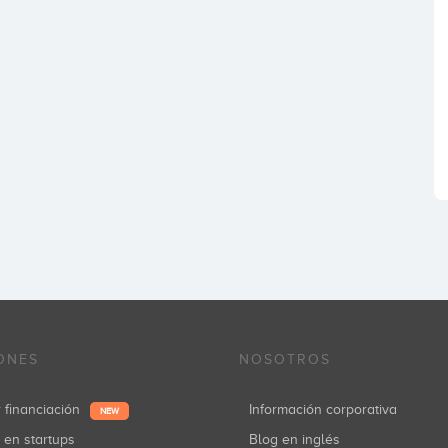
ONES
NOSOTROS
r financiación
Información corporativa
NEW
r en startups
Blog en inglés