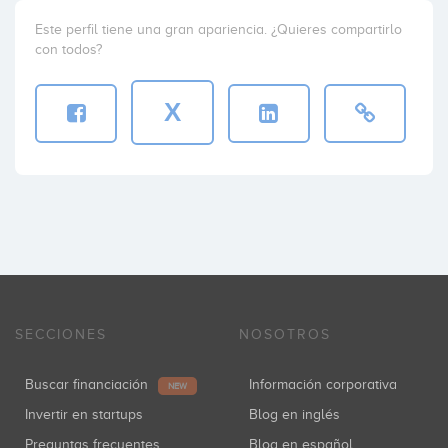
Este perfil tiene una gran apariencia. ¿Quieres compartirlo
con todos?
X
SECCIONES
NOSOTROS
Buscar financiación
Información corporativa
NEW
Invertir en startups
Blog en inglés
Preguntas frecuentes
Blog en español