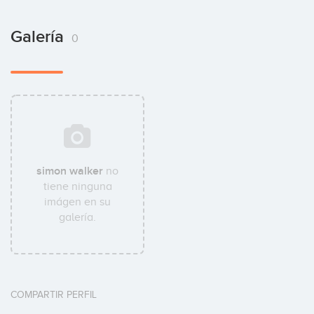
Galería
0
simon walker
no
tiene ninguna
imágen en su
galería.
COMPARTIR PERFIL