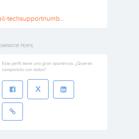
http://www.email-techsupportnumber.com/mozilla-firefox-online-technical-support/
OMPARTIR PERFIL
Este perfil tiene una gran apariencia. ¿Quieres
compartirlo con todos?
X