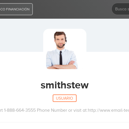
CO FINANCIACIÓN
smithstew
USUARIO
rt 1-888-664-3555 Phone Number or visit at:http://www.email-