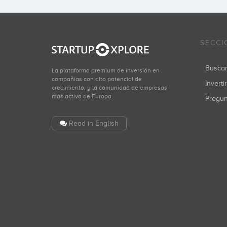
SECCI
Busca
La plataforma premium de inversión en
compañías con alto potencial de
Inverti
crecimiento, y la comunidad de empresas
más activa de Europa.
Pregu
Read in English