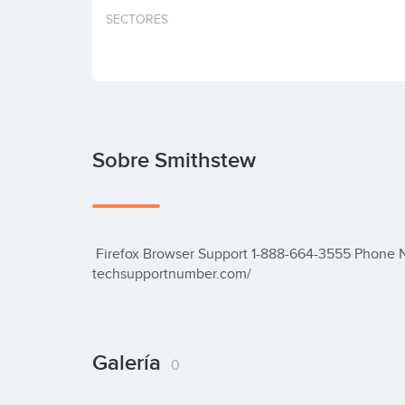
SECTORES
Sobre Smithstew
 Firefox Browser Support 1-888-664-3555 Phone Number or visit at:http://www.email-
techsupportnumber.com/
Galería
0