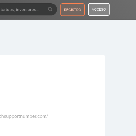
ACCESO
REGISTRO
techsupportnumber.com/