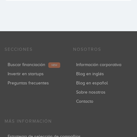
SECCIONES
NOSOTROS
Buscar financiación
Información corporativa
NEW
Invertir en startups
Blog en inglés
Preguntas frecuentes
Blog en español
Sobre nosotros
Contacto
MÁS INFORMACIÓN
Estrategia de selección de compañías