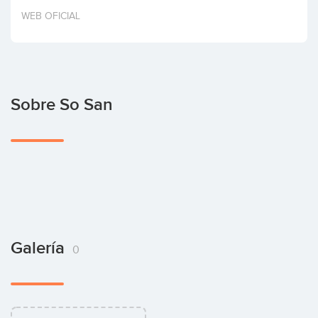
Invertir
WEB OFICIAL
Sobre So San
Galería
0