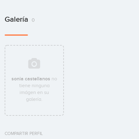
Galería
0
sonia castellanos
no
tiene ninguna
imágen en su
galería.
COMPARTIR PERFIL