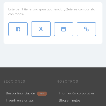
Este perfil tiene una gran apariencia. ¿Quieres compartirlo
con todos?
X
SECCIONES
NOSOTROS
Buscar financiación
Información corporativa
NEW
Invertir en startups
Blog en inglés