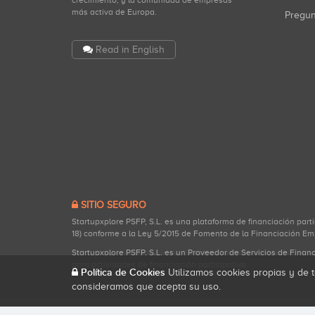
crecimiento, y la comunidad de empresas
más activa de Europa.
Pregu
Read in English
SITIO SEGURO
Startupxplore PSFP, S.L. es una plataforma de financiación part
18) conforme a la Ley 5/2015 de Fomento de la Financiación Em
Startupxplore PSFP, S.L. es un Proveedor de Servicios de Finan
para actividades de financiación participativa.
Política de Cookies
Utilizamos cookies propias y de t
consideramos que acepta su uso.