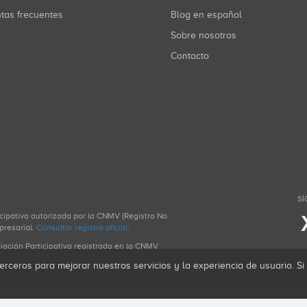
ntas frecuentes
Blog en español
Sobre nosotros
Contacto
SÍ
icipativa autorizada por la CNMV (Registro No.
presarial.
Consultar registro oficial
.
ciación Participativa registrado en la CNMV
erceros para mejorar nuestros servicios y la experiencia de usuario. S