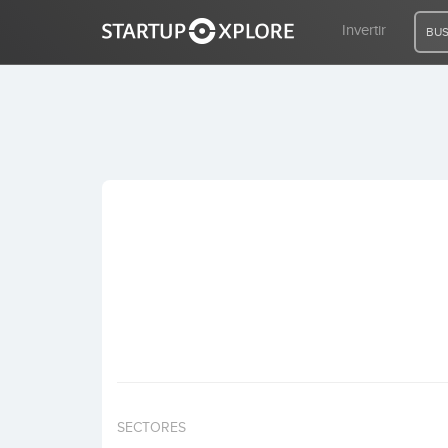
Invertir
BUS
BUSCO FINANCIACIÓN
REGISTRO
ACCESO
Inicio
Invertir
SECTORES