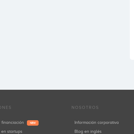
ONES
NOSOTROS
r financiación
Información corporativa
NEW
r en startups
Blog en inglés